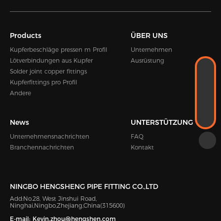
Products
ÜBER UNS
Kupferbeschläge pressen m Profil
Unternehmen
Lötverbindungen aus Kupfer
Ausrüstung
WHATSAPP
Solder joint copper fittings
+8618989338889
Kupferfittings pro Profil
E-MAIL
Andere
Kevin.zhou@hengshen.com
TELEFON
+86-0574-65338995
News
UNTERSTÜTZUNG
Unternehmensnachrichten
FAQ
Branchennachrichten
Kontakt
NINGBO HENGSHENG PIPE FITTING CO.,LTD
Add:No.28, West Jinshui Road,
Ninghai,Ningbo,Zhejiang,China(315600)
E-mail:
Kevin.zhou@hengshen.com