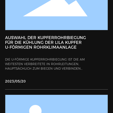
AUSWAHL DER KUPFERROHRBIEGUNG
FÜR DIE KÜHLUNG DER LILA KUPFER
U-FÖRMIGEN ROHRKLIMAANLAGE
DIE U-FÖRMIGE KUPFERROHRBIEGUNG IST DIE AM
WEITESTEN VERBREITETE IN ROHRLEITUNGEN,
HAUPTSÄCHLICH ZUM BIEGEN UND VERBINDEN
VON ROHRLEITUNGEN VERWENDET. ES IST DIE
HÄUFIGSTE IN KÄLTELEITUNGSSYSTEMEN,
2023/05/20
EINSCHLIESSLICH VERSCHIEDENER K
ÄLTEPRODUKTE WIE KLIMAANLAGE, K
ÜHLSCHRÄNKE UND KÜHLRAUM. DA R
OHRLEITUNGEN WICHTIGE Ü
BERTRAGUNGSKANÄLE FÜR DEN TRANSPORT VON K
ÄLTEMITTELN, FLÜSSIGKEITEN, GASEN USW. SIND, I
ST DIE QUALITÄT UND AUSWAHL DER K