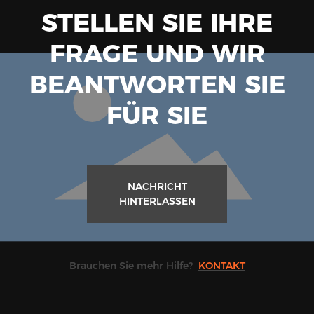
EISSVERFAHREN UND SCHRITTE FÜR DREI VERSC
STELLEN SIE IHRE
HIEDENE SITUATIONEN.
FRAGE UND WIR
BEANTWORTEN SIE
FÜR SIE
NACHRICHT
HINTERLASSEN
Brauchen Sie mehr Hilfe?
KONTAKT