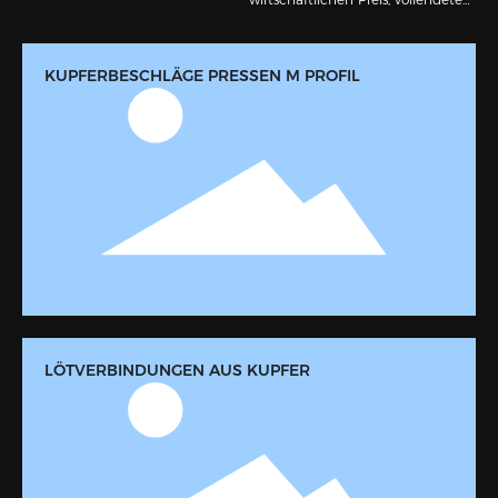
Service und gute geografische
Lage berühmt gewesen,
abgesehen davon, dass unsere
KUPFERBESCHLÄGE PRESSEN M PROFIL
Armaturen in unserem Land weit
verbreitet verkauft und nach
Westeuropa, Nordamerika,
Südamerika, Japan, Korea, etc.
exportiert werden.
LÖTVERBINDUNGEN AUS KUPFER