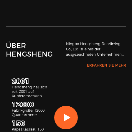
ÜBER
Ningbo Hengsheng Rohrfitting
Co., Ltd ist eines der
HENGSHENG
ausgezeichneten Unternehmen
mit guten Rohrfittings in China.
In unserer Firma wird
ERFAHREN SIE MEHR
fortschrittliche professionelle
Ausrüstung verwendet, um
2001
Rohrverschraubungen in
Übereinstimmung mit relevanten
Hengsheng hat sich
seit 2001 auf
internationalen Produktstandards
Kupferarmaturen
und passedISO 9001-2008
spezialisiert
Bescheinigung herzustellen.
12000
Während dieser Jahre ist unsere
Fabrikgröße: 12000
Firma berühmt für perfekte
Quadratmeter
Qualität, wirtschaftlichen Preis,
150
vollendeten Service und gute
geografische Lage. Abgesehen
Kapazitätslast: 150