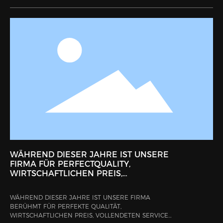
WESTEUROPA, NORDAMERIKA, SÜDAMERIKA,
JAPAN, KOREA, ETC. EXPORTIERT WERDEN.
WÄHREND DIESER JAHRE IST UNSERE
FIRMA FÜR PERFECTQUALITY,
WIRTSCHAFTLICHEN PREIS,
VOLLENDETEN SERVICE UND GUTE
GEOGRAFISCHE LAGE BERÜHMT
WÄHREND DIESER JAHRE IST UNSERE FIRMA
GEWESEN
BERÜHMT FÜR PERFEKTE QUALITÄT,
WIRTSCHAFTLICHEN PREIS, VOLLENDETEN SERVICE