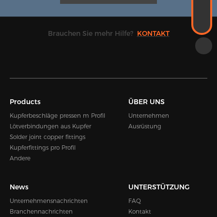
Kevin.zhou@hengshen.com
TELEFON
+86-0574-65338995
Brauchen Sie mehr Hilfe?
KONTAKT
Products
ÜBER UNS
Kupferbeschläge pressen m Profil
Unternehmen
Lötverbindungen aus Kupfer
Ausrüstung
Solder joint copper fittings
Kupferfittings pro Profil
Andere
News
UNTERSTÜTZUNG
Unternehmensnachrichten
FAQ
Branchennachrichten
Kontakt