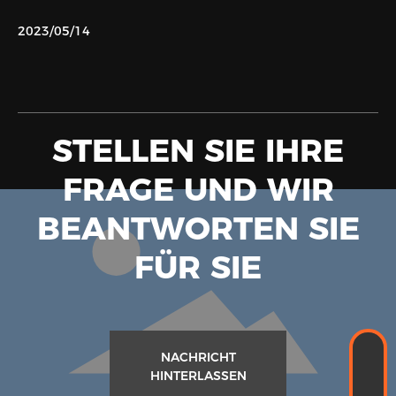
UND GUTE GEOGRAFISCHE LAGE. ABGESEHEN
DAVON, DASS UNSERE FITTINGS IN UNSEREM LAND
2023/05/14
WEIT VERBREITET VERKAUFT UND NACH
WESTEUROPA, NORDAMERIKA, SÜDAMERIKA,
JAPAN, KOREA, ETC. EXPORTIERT WERDEN.
STELLEN SIE IHRE
FRAGE UND WIR
BEANTWORTEN SIE
FÜR SIE
WHATSAPP
NACHRICHT
+8618989338889
HINTERLASSEN
E-MAIL