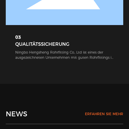
03
QUALITÄTSSICHERUNG
Ningbo Hengsheng Rohrfitting Co., Ltd ist eines der
ausgezeichneten Unternehmen mit guten Rohrfittings in
China. In unserer Firma wird fortschrittliche professionelle
Ausrüstung verwendet, um Rohrverschraubungen in
Übereinstimmung mit relevanten internationalen
Produktstandards und passedISO 9001-2008
Bescheinigung herzustellen. Während dieser Jahre ist
unsere Firma berühmt für perfekte Qualität,
wirtschaftlichen Preis, vollendeten Service und gute
geografische Lage. Abgesehen davon, dass unsere Fittings
in unserem Land weit verbreitet verkauft und nach
Westeuropa, Nordamerika, Südamerika, Apan, Korea, etc.
NEWS
ERFAHREN SIE MEHR
exportiert werden.