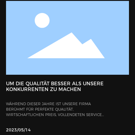
UM DIE QUALITÄT BESSER ALS UNSERE
KONKURRENTEN ZU MACHEN
WÄHREND DIESER JAHRE IST UNSERE FIRMA
BERÜHMT FÜR PERFEKTE QUALITÄT,
WIRTSCHAFTLICHEN PREIS, VOLLENDETEN SERVICE
UND GUTE GEOGRAFISCHE LAGE. ABGESEHEN
DAVON, DASS UNSERE FITTINGS IN UNSEREM LAND
2023/05/14
WEIT VERBREITET VERKAUFT UND NACH