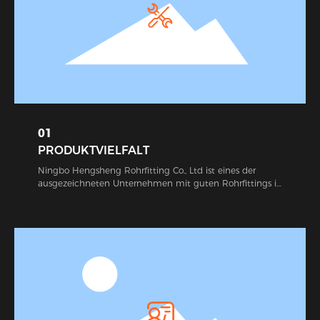
01
PRODUKTVIELFALT
Ningbo Hengsheng Rohrfitting Co., Ltd ist eines der
ausgezeichneten Unternehmen mit guten Rohrfittings in
China. In unserer Firma wird fortschrittliche professionelle
Ausrüstung verwendet, um Rohrverschraubungen in
Übereinstimmung mit relevanten internationalen
Produktstandards und passedISO 9001-2008
Bescheinigung herzustellen. Während dieser Jahre ist
unsere Firma berühmt für perfekte Qualität,
wirtschaftlichen Preis, vollendeten Service und gute
geografische Lage. Abgesehen davon, dass unsere Fittings
in unserem Land weit verbreitet verkauft und nach
Westeuropa, Nordamerika, Südamerika, Apan, Korea, etc.