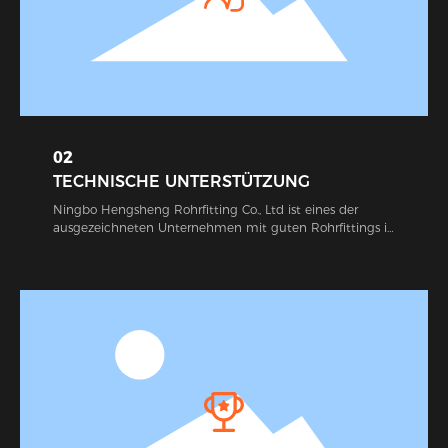
exportiert werden.
02
TECHNISCHE UNTERSTÜTZUNG
Ningbo Hengsheng Rohrfitting Co., Ltd ist eines der
ausgezeichneten Unternehmen mit guten Rohrfittings in
China. In unserer Firma wird fortschrittliche professionelle
Ausrüstung verwendet, um Rohrverschraubungen in
Übereinstimmung mit relevanten internationalen
Produktstandards und passedISO 9001-2008
Bescheinigung herzustellen. Während dieser Jahre ist
unsere Firma berühmt für perfekte Qualität,
wirtschaftlichen Preis, vollendeten Service und gute
geografische Lage. Abgesehen davon, dass unsere Fittings
in unserem Land weit verbreitet verkauft und nach
Westeuropa, Nordamerika, Südamerika, Apan, Korea, etc.
exportiert werden.