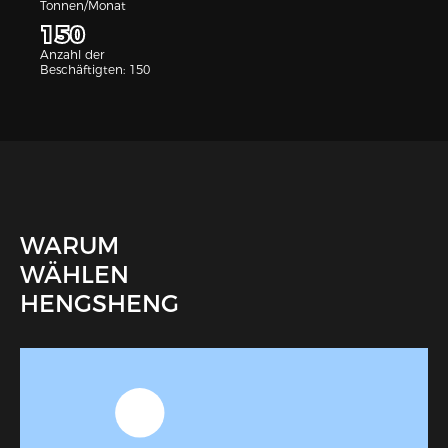
Tonnen/Monat
davon, dass unsere Fittings in
unserem Land weit verbreitet
150
verkauft und nach Westeuropa,
Anzahl der
Nordamerika, Südamerika, Apan,
Beschäftigten: 150
Korea, etc. exportiert werden.
WARUM
WÄHLEN
HENGSHENG