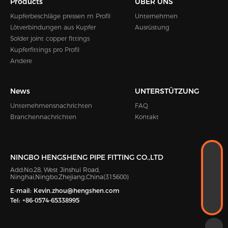
Products
ÜBER UNS
Kupferbeschläge pressen m Profil
Unternehmen
Lötverbindungen aus Kupfer
Ausrüstung
Solder joint copper fittings
Kupferfittings pro Profil
Andere
News
UNTERSTÜTZUNG
Unternehmensnachrichten
FAQ
Branchennachrichten
Kontakt
WHATSAPP
NINGBO HENGSHENG PIPE FITTING CO.,LTD
+8618989338889
Add:No.28, West Jinshui Road,
E-MAIL
Ninghai,Ningbo,Zhejiang,China(315600)
Kevin.zhou@hengshen.com
TELEFON
E-mail:
Kevin.zhou@hengshen.com
Tel:
+86-0574-65338995
+86-0574-65338995