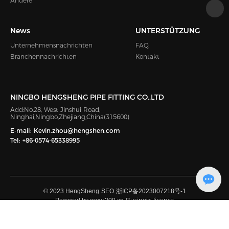
Andere
News
UNTERSTÜTZUNG
Unternehmensnachrichten
FAQ
Branchennachrichten
Kontakt
NINGBO HENGSHENG PIPE FITTING CO.,LTD
Add:No.28, West Jinshui Road,
Ninghai,Ningbo,Zhejiang,China(315600)
E-mail:
Kevin.zhou@hengshen.com
Tel:
+86-0574-65338995
© 2023 HengSheng
SEO
浙ICP备2023007218号-1
Business license
Powered by www.300.cn