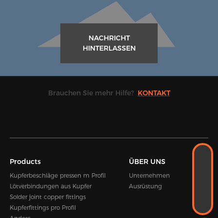
NACHRICHT
HINTERLASSEN
Brauchen Sie mehr Hilfe?
KONTAKT
WHATSAPP
Products
ÜBER UNS
+8618989338889
E-MAIL
Kupferbeschläge pressen m Profil
Unternehmen
Kevin.zhou@hengshen.com
Lötverbindungen aus Kupfer
Ausrüstung
TELEFON
Solder joint copper fittings
+86-0574-65338995
Kupferfittings pro Profil