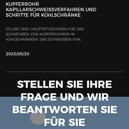
KUPFERROHR
KAPILLARSCHWEISSVERFAHREN UND S
CHRITTE FÜR KÜHLSCHRÄNKE
ES GIBT DREI HAUPTSITUATIONEN FÜR DAS
SCHWEISSEN VON KUPFERROHREN IN K
ÜHLSCHRÄNKEN: DAS SCHWEISSEN VON KU
PFERROHREN MIT DEMSELBEN DURCHMESSER, DA
S SCHWEISSEN VON KUPFERROHREN MIT VER
2023/05/20
SCHIEDENEN DURCHMESSERN UND DAS SCH
WEISSEN VON KUPFERKAPILLAREN UND TROC
KNUNGSFILTERN. IM FOLGENDEN FINDEN SIE EINE
DETAILLIERTE BESCHREIBUNG DER SCHW
EISSVERFAHREN UND SCHRITTE FÜR DREI VERSC
STELLEN SIE IHRE
HIEDENE SITUATIONEN.
FRAGE UND WIR
BEANTWORTEN SIE
FÜR SIE