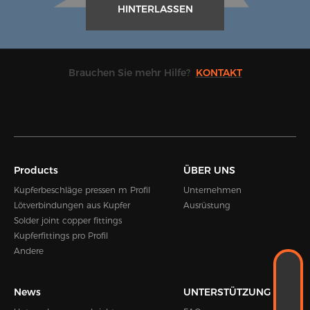
HINTERLASSEN
Brauchen Sie mehr Hilfe?
KONTAKT
Products
ÜBER UNS
Kupferbeschläge pressen m Profil
Unternehmen
Lötverbindungen aus Kupfer
Ausrüstung
Solder joint copper fittings
Kupferfittings pro Profil
Andere
WHATSAPP
+8618989338889
News
UNTERSTÜTZUNG
E-MAIL
Kevin.zhou@hengshen.com