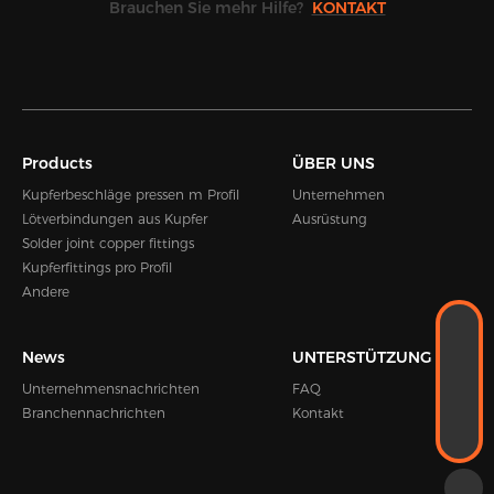
Brauchen Sie mehr Hilfe?
KONTAKT
Products
ÜBER UNS
Kupferbeschläge pressen m Profil
Unternehmen
Lötverbindungen aus Kupfer
Ausrüstung
Solder joint copper fittings
Kupferfittings pro Profil
Andere
WHATSAPP
+8618989338889
News
UNTERSTÜTZUNG
E-MAIL
Unternehmensnachrichten
FAQ
Kevin.zhou@hengshen.com
TELEFON
Branchennachrichten
Kontakt
+86-0574-65338995